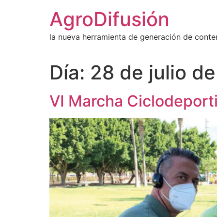
Ir
AgroDifusión
al
contenido
la nueva herramienta de generación de conte
Día:
28 de julio d
VI Marcha Ciclodeport