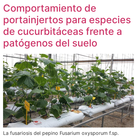
Comportamiento de
portainjertos para especies
de cucurbitáceas frente a
patógenos del suelo
La fusariosis del pepino Fusarium oxysporum f.sp.