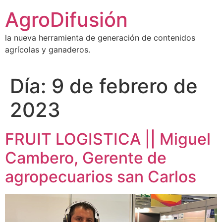
Ir
AgroDifusión
al
contenido
la nueva herramienta de generación de contenidos
agrícolas y ganaderos.
Día:
9 de febrero de
2023
FRUIT LOGISTICA || Miguel
Cambero, Gerente de
agropecuarios san Carlos