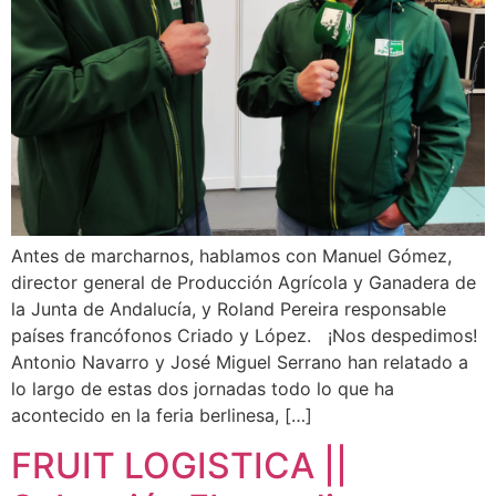
Antes de marcharnos, hablamos con Manuel Gómez,
director general de Producción Agrícola y Ganadera de
la Junta de Andalucía, y Roland Pereira responsable
países francófonos Criado y López. ¡Nos despedimos!
Antonio Navarro y José Miguel Serrano han relatado a
lo largo de estas dos jornadas todo lo que ha
acontecido en la feria berlinesa, […]
FRUIT LOGISTICA ||