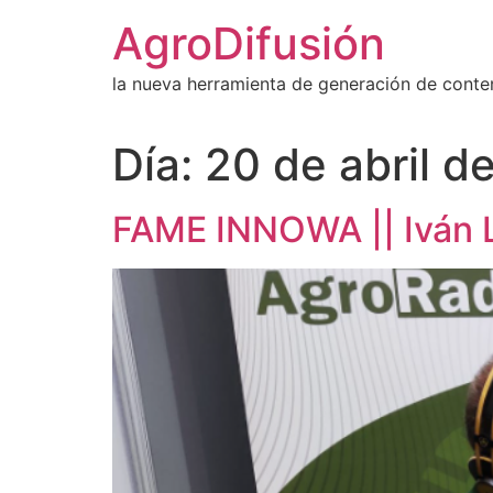
Ir
AgroDifusión
al
contenido
la nueva herramienta de generación de conte
Día:
20 de abril d
FAME INNOWA || Iván L