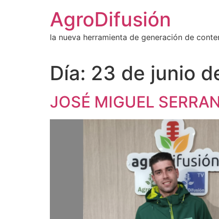
Ir
AgroDifusión
al
contenido
la nueva herramienta de generación de conte
Día:
23 de junio 
JOSÉ MIGUEL SERRA