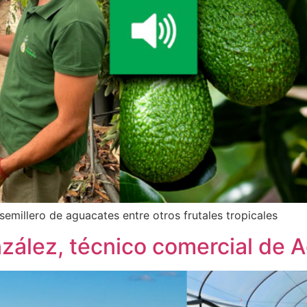
emillero de aguacates entre otros frutales tropicales
nzález, técnico comercial de 