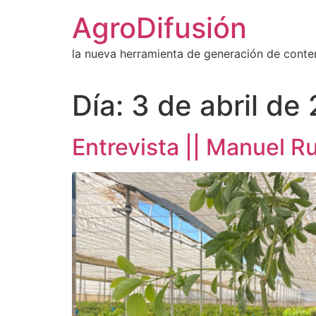
Ir
AgroDifusión
al
contenido
la nueva herramienta de generación de conte
Día:
3 de abril de
Entrevista || Manuel 