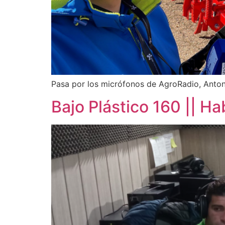
Pasa por los micrófonos de AgroRadio, Antoni
Bajo Plástico 160 || H