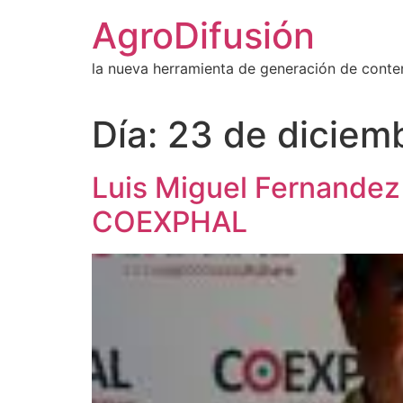
Ir
AgroDifusión
al
contenido
la nueva herramienta de generación de conte
Día:
23 de diciem
Luis Miguel Fernandez
COEXPHAL