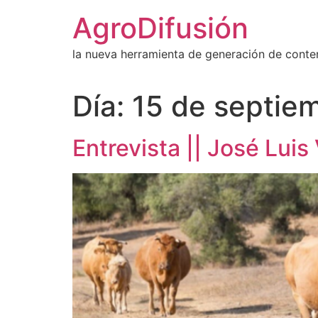
Ir
AgroDifusión
al
contenido
la nueva herramienta de generación de conte
Día:
15 de septie
Entrevista || José Lui