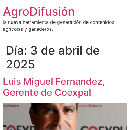
Ir
AgroDifusión
al
contenido
la nueva herramienta de generación de contenidos
agrícolas y ganaderos.
Día:
3 de abril de
2025
Luis Miguel Fernandez,
Gerente de Coexpal