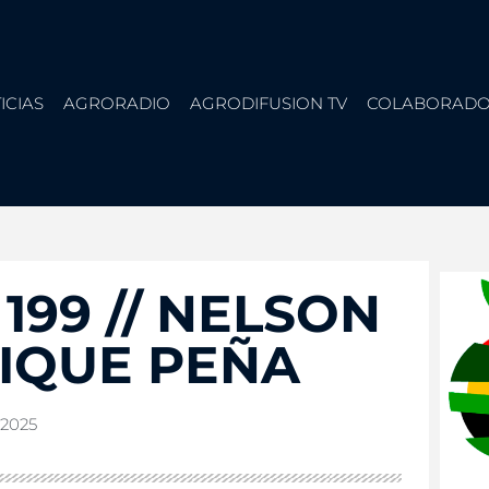
ICIAS
AGRORADIO
AGRODIFUSION TV
COLABORADO
199 // NELSON
RIQUE PEÑA
 2025