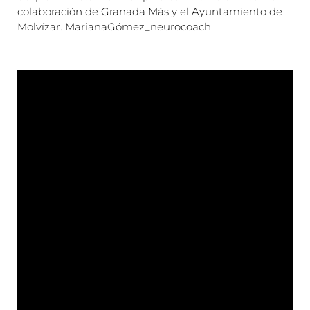
colaboración de Granada Más y el Ayuntamiento de
Molvízar. MarianaGómez_neurocoach