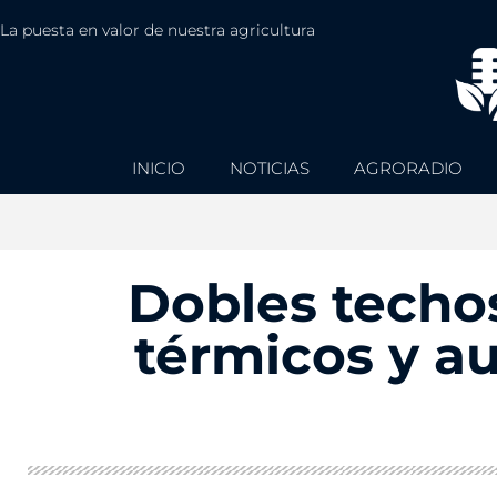
La puesta en valor de nuestra agricultura
INICIO
NOTICIAS
AGRORADIO
Dobles techos
térmicos y a