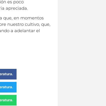
ión es poco
ia apreciada.
 ya que, en momentos
e nuestro cultivo, que,
ando a adelantar el
atura.
atura.
atura.