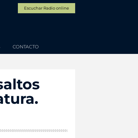
Escuchar Radio online
S
CONTACTO
saltos
tura.