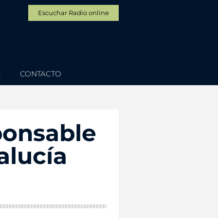
Escuchar Radio online
S
CONTACTO
ponsable
alucía