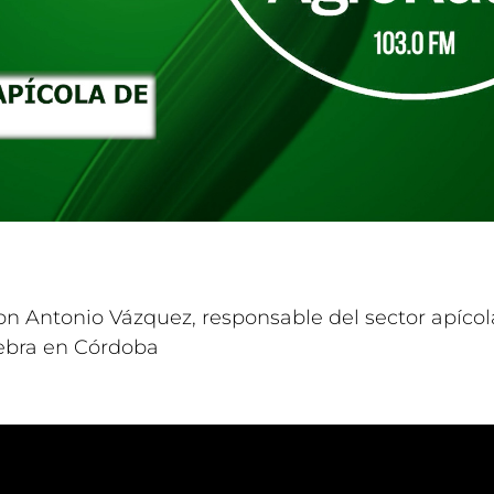
 Antonio Vázquez, responsable del sector apíco
lebra en Córdoba