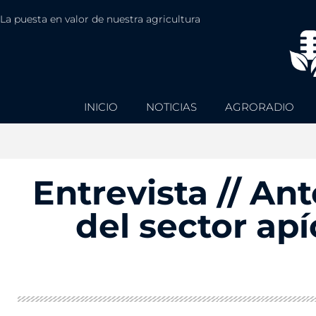
La puesta en valor de nuestra agricultura
INICIO
NOTICIAS
AGRORADIO
Entrevista // An
del sector ap