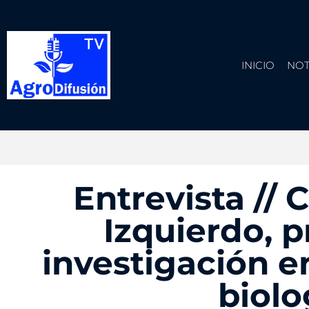
INICIO
NOT
Entrevista // 
Izquierdo, p
investigación e
biolo