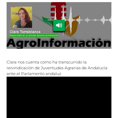
Clara nos cuenta como ha transcurrido la
reivindicación de Juventudes Agrarias de Andalucía
ante el Parlamento andaluz