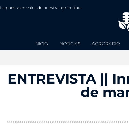
La puesta en valor de nuestra agricultura
INICIO
NOTICIAS
AGRORADIO
ENTREVISTA || I
de mar