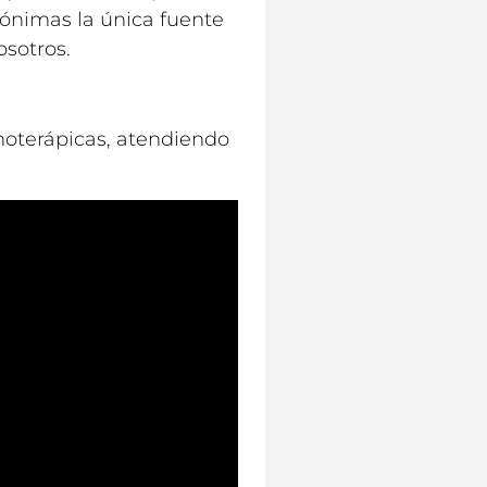
anónimas la única fuente
osotros.
moterápicas, atendiendo