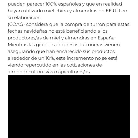
pueden parecer 100% españoles y que en realidad
hayan utilizado miel china y almendras de EE.UU en
su elaboración.
(COAG) considera que la compra de turrón para estas
fechas navideñas no está beneficiando a los
productores/as de miel y almendras en España.
Mientras las grandes empresas turroneras vienen
asegurando que han encarecido sus productos
alrededor de un 10%, este incremento no se está
viendo repercutido en las cotizaciones de
almendricultores/as o apicultores/as.