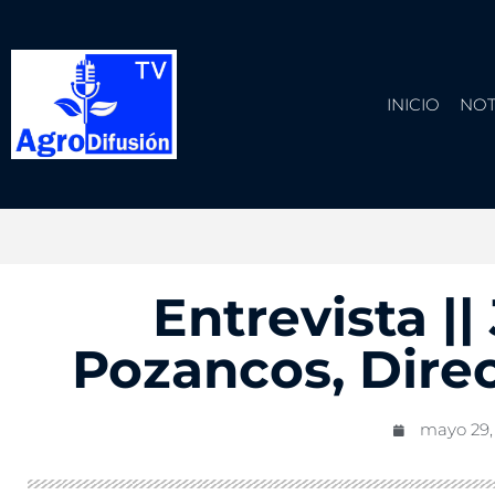
INICIO
NOT
Entrevista ||
Pozancos, Dire
mayo 29,