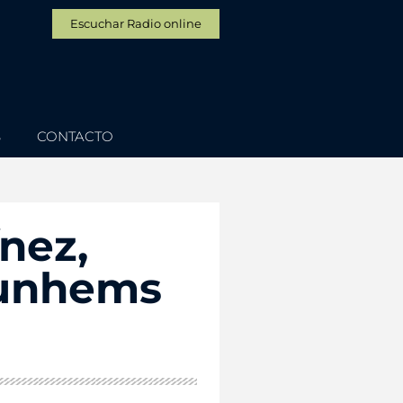
Escuchar Radio online
S
CONTACTO
nez,
Nunhems