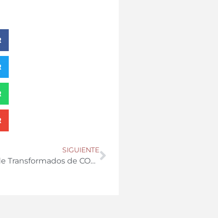
R
R
R
R
SIGUIENTE
Entrevista || Diego Bellido, responsable de Transformados de COAG