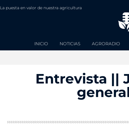
La puesta en valor de nuestra agricultura
INICIO
NOTICIAS
AGRORADIO
Entrevista || 
genera