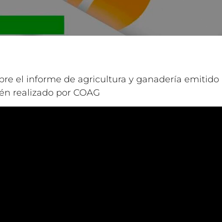
 el informe de agricultura y ganadería emitido 
aén realizado por COAG