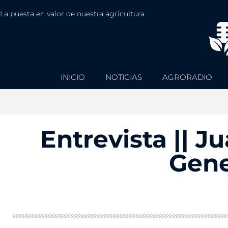
La puesta en valor de nuestra agricultura
INICIO
NOTICIAS
AGRORADIO
Entrevista || J
Gene