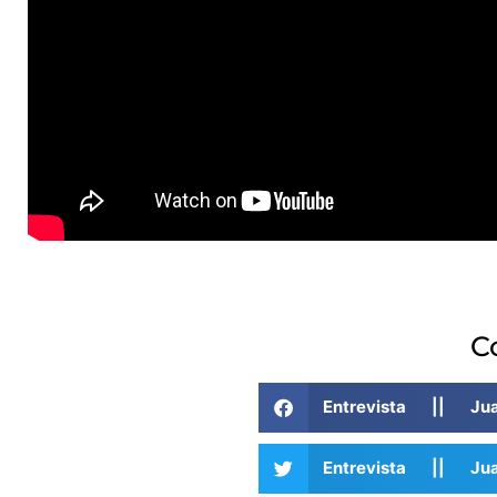
C
Entrevista || J
Entrevista || J