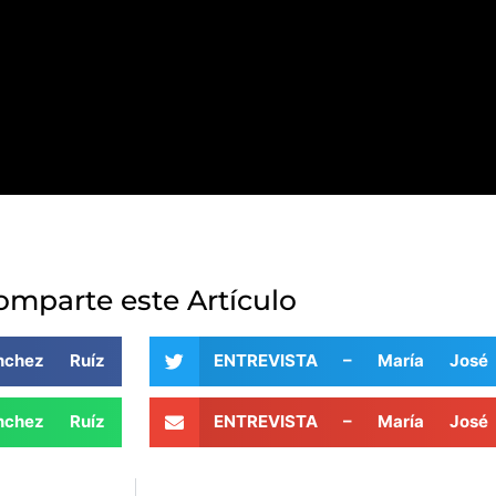
omparte este Artículo
chez Ruíz
ENTREVISTA – María José
chez Ruíz
ENTREVISTA – María José