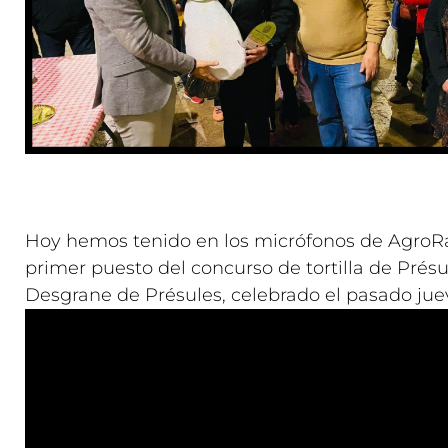
Hoy hemos tenido en los micrófonos de AgroRad
primer puesto del concurso de tortilla de Pré
Desgrane de Présules, celebrado el pasado jueve