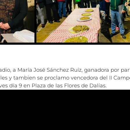
io, a María José Sánchez Ruíz, ganadora por part
sules y tambien se proclamo vencedora del II Cam
s día 9 en Plaza de las Flores de Dalías.