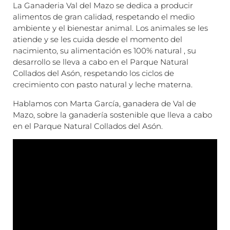
La Ganaderia Val del Mazo se dedica a producir
alimentos de gran calidad, respetando el medio
ambiente y el bienestar animal. Los animales se les
atiende y se les cuida desde el momento del
nacimiento, su alimentación es 100% natural , su
desarrollo se lleva a cabo en el Parque Natural
Collados del Asón, respetando los ciclos de
crecimiento con pasto natural y leche materna.
Hablamos con Marta García, ganadera de Val de
Mazo, sobre la ganadería sostenible que lleva a cabo
en el Parque Natural Collados del Asón.