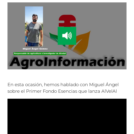
En esta ocasión, hemos hablado con Miguel Ángel
sobre el Primer Fondo Esencias que lanza AlVelAl