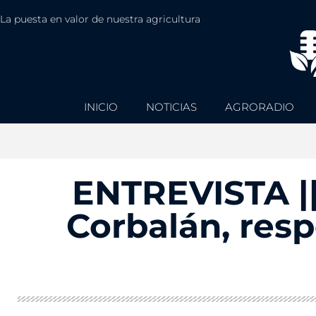
La puesta en valor de nuestra agricultura
INICIO
NOTICIAS
AGRORADIO
ENTREVISTA ||
Corbalán, res