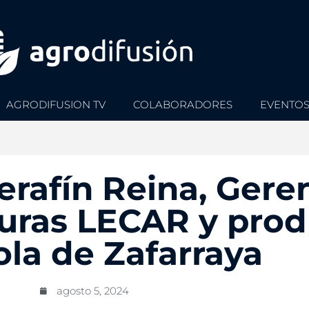
AGRODIFUSION TV
COLABORADORES
EVENTO
Serafín Reina, Gere
duras LECAR y prod
ola de Zafarraya
agosto 5, 2024