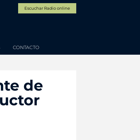
Escuchar Radio online
S
CONTACTO
nte de
uctor