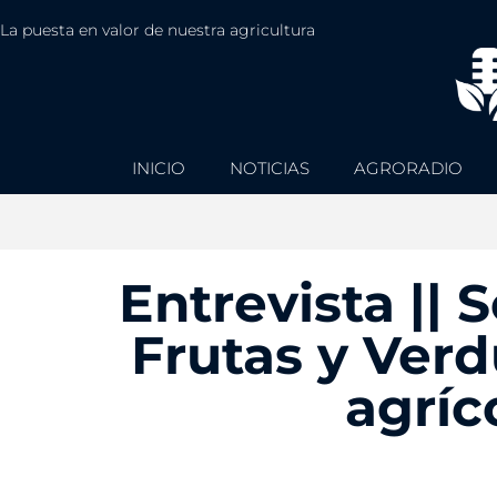
La puesta en valor de nuestra agricultura
INICIO
NOTICIAS
AGRORADIO
Entrevista || 
Frutas y Ver
agríc