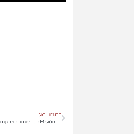
SIGUIENTE
Fran Antequera, responsable centro de emprendimiento Misión Agrotech Andalucía El Ejido