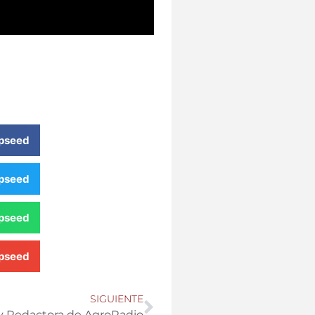
seed
seed
seed
seed
SIGUIENTE
a y Redactora de AgroRadio