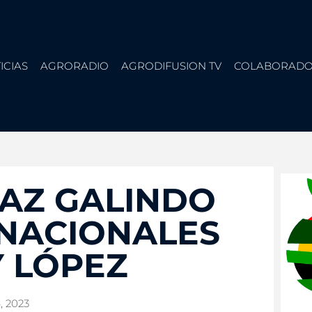
ICIAS
AGRORADIO
AGRODIFUSION TV
COLABORADO
RAZ GALINDO
RNACIONALES
Y LÓPEZ
, 2023