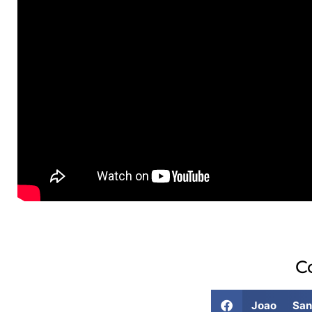
C
Joao Sant