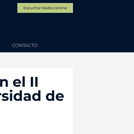
Escuchar Radio online
S
CONTACTO
 el II
rsidad de