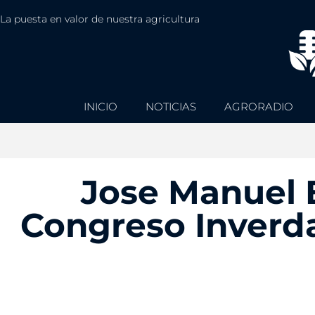
La puesta en valor de nuestra agricultura
INICIO
NOTICIAS
AGRORADIO
Jose Manuel E
Congreso Inverda