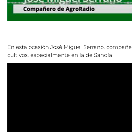
En esta ocasión José Miguel Serrano, compañer
cultivos, especialmente en la de Sandía