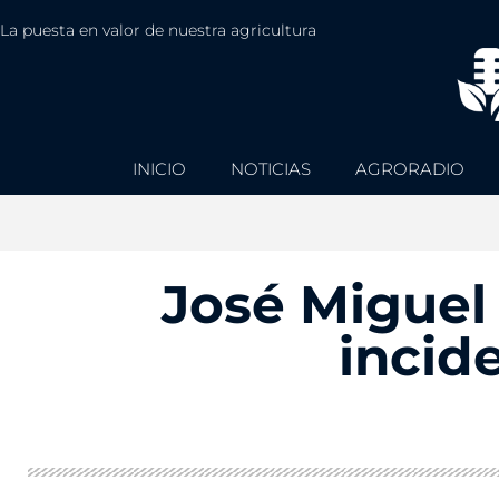
La puesta en valor de nuestra agricultura
INICIO
NOTICIAS
AGRORADIO
José Miguel 
incid