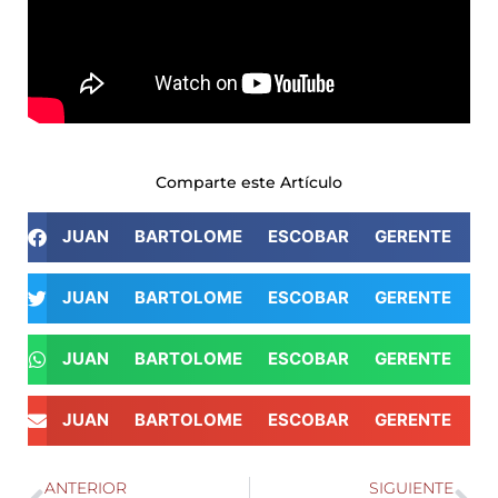
Comparte este Artículo
JUAN BARTOLOME ESCOBAR GERENTE DE 
JUAN BARTOLOME ESCOBAR GERENTE DE 
JUAN BARTOLOME ESCOBAR GERENTE DE 
JUAN BARTOLOME ESCOBAR GERENTE DE 
ANTERIOR
SIGUIENTE