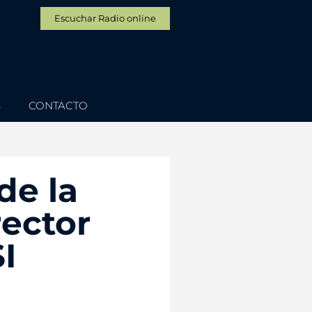
Escuchar Radio online
S
CONTACTO
de la
rector
I