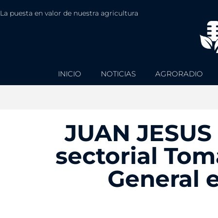
La puesta en valor de nuestra agricultura
INICIO
NOTICIAS
AGRORADIO
JUAN JESUS 
sectorial Tom
General 