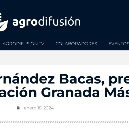
AGRODIFUSION TV
COLABORADORES
EVENTO
rnández Bacas, pr
iación Granada Má
enero 18, 2024