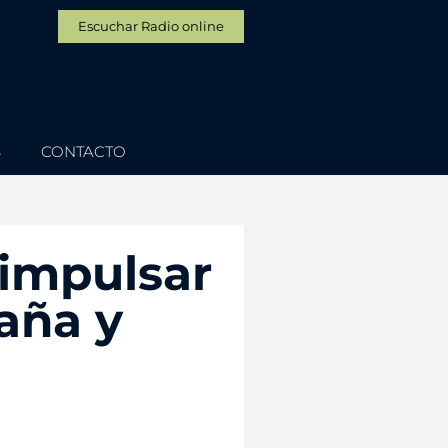
Escuchar Radio online
S
CONTACTO
 impulsar
paña y