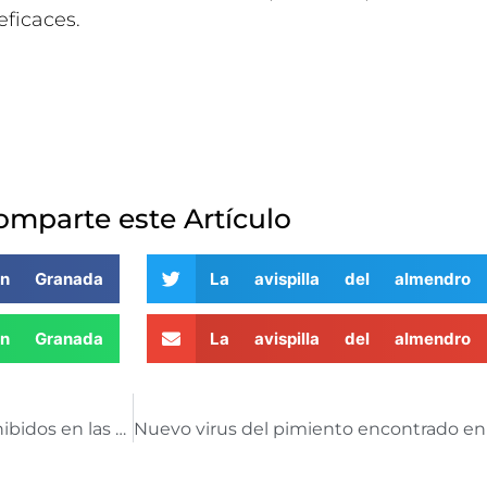
ficaces.
omparte este Artículo
en Granada
La avispilla del almendr
en Granada
La avispilla del almendr
La Guardia Civil detecta el uso de fitosanitarios prohibidos en las proximidades de Doñana