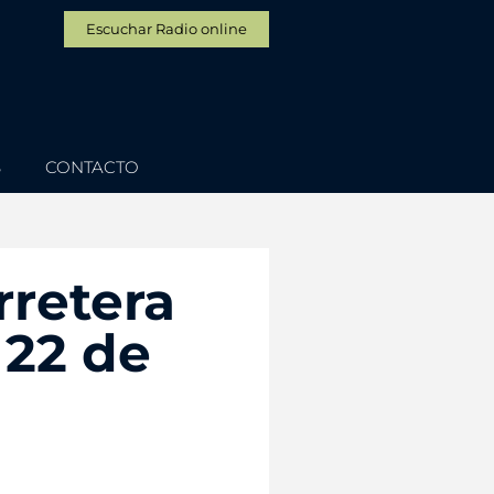
Escuchar Radio online
S
CONTACTO
rretera
 22 de