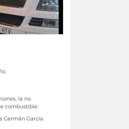
ño.
iones, la no
de combustible.
sús Germán García