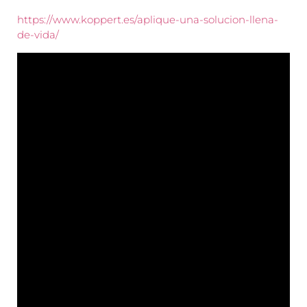
https://www.koppert.es/aplique-una-solucion-llena-
de-vida/