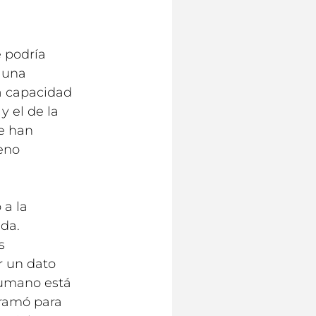
 podría
n una
a capacidad
y el de la
se han
eno
 a la
ada.
s
r un dato
humano está
gramó para