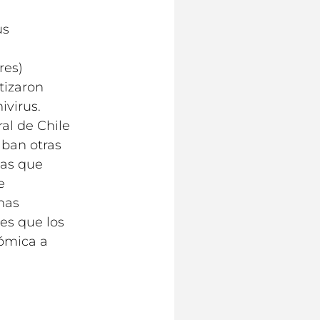
us
res)
tizaron
ivirus.
al de Chile
aban otras
sas que
e
imas
es que los
nómica a