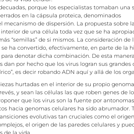
adecuadas, porque los especialistas tomaban una 
cerrados en la cápsula proteica, denominados
l mecanismo de dispersión. La propuesta sobre la
 interior de una célula toda vez que se ha apropia
más “semillas” de si mismos. La consideración de 
se ha convertido, efectivamente, en parte de la his
la para denotar dicha combinación. De esta manera
cos dan por hecho que los virus logran sus grandes
írico”, es decir robando ADN aquí y allá de los or
piezas hurtadas en el interior de su propio genom
vés, y sean las células las que roben genes de los
proponer que los virus son la fuente por antonomas
ricos hacia genomas celulares ha sido abrumador. T
ansiciones evolutivas tan cruciales como el orige
omplejos, el origen de las paredes celulares y pu
 de la vida.