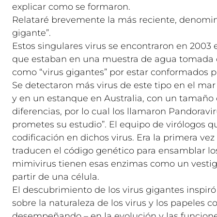
explicar como se formaron.
Relataré brevemente la más reciente, denomina
gigante”.
Estos singulares virus se encontraron en 2003
que estaban en una muestra de agua tomada de 
como “virus gigantes” por estar conformados po
Se detectaron más virus de este tipo en el mar 
y en un estanque en Australia, con un tamaño q
diferencias, por lo cual los llamaron Pandoravi
prometes su estudio”. El equipo de virólogos
codificación en dichos virus. Era la primera ve
traducen el código genético para ensamblar los
mimivirus tienen esas enzimas como un vestigi
partir de una célula.
El descubrimiento de los virus gigantes inspiró
sobre la naturaleza de los virus y los papeles
desempeñando – en la evolución y las funciones