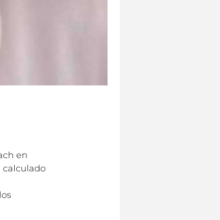
each en
a calculado
los
s