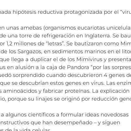
da hipótesis reductiva protagonizada por el “vir
 en unas amebas (organismos eucariotas unicelula
una torre de refrigeración en Inglaterra. Se bau
r 1,2 millones de “letras”. Se bautizaron como Mim
de los Sargazos, en sedimentos marinos en el litor
ue llega a duplicar el de los Mimivirus y present
rus en alusión a la caja de Pandora “por las sorpre
 quedó sorprendido cuando descubrieron 4 genes d
z que se descubrían estos genes en virus. Las enz
 aminoácidos y fabricar proteínas. La explicación 
o, porque su linajes se originó por reducción ge
 a algunos científicos a formular ideas novedosas
 constructivos que han desempeñado – y siguen
 de la vida celular.