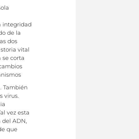
sola
 integridad
do de la
las dos
toria vital
 se corta
 cambios
ganismos
a. También
 virus.
ia
al vez esta
n del ADN,
ede que