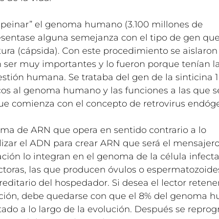
e “peinar” el genoma humano (3.100 millones de
esentase alguna semejanza con el tipo de gen que
tura (cápsida). Con este procedimiento se aislaro
 ser muy importantes y lo fueron porque tenían l
stión humana. Se trataba del gen de la sinticina 1 
ricos al genoma humano y las funciones a las que 
ue comienza con el concepto de retrovirus endóg
oma de ARN que opera en sentido contrario a lo
utilizar el ADN para crear ARN que será el mensajero
ción lo integran en el genoma de la célula infect
uctoras, las que producen óvulos o espermatozoide
editario del hospedador. Si desea el lector retene
ación, debe quedarse con que el 8% del genoma 
rtado a lo largo de la evolución. Después se repro