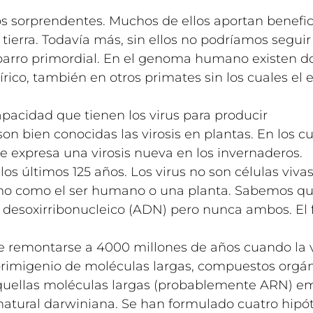
 sorprendentes. Muchos de ellos aportan benefic
 tierra. Todavía más, sin ellos no podríamos seguir
 barro primordial. En el genoma humano existen d
írico, también en otros primates sin los cuales el
pacidad que tienen los virus para producir
n bien conocidas las virosis en plantas. En los cu
e expresa una virosis nueva en los invernaderos.
os últimos 125 años. Los virus no son células viva
mo como el ser humano o una planta. Sabemos qu
o desoxirribonucleico (ADN) pero nunca ambos. El
ue remontarse a 4000 millones de años cuando la 
primigenio de moléculas largas, compuestos orgá
aquellas moléculas largas (probablemente ARN) e
natural darwiniana. Se han formulado cuatro hipót