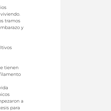
ios
 viviendo.
os tramos
 embarazo y
ltivos
s
e tienen
 filamento
vida
nicos
mpezaron a
esis para