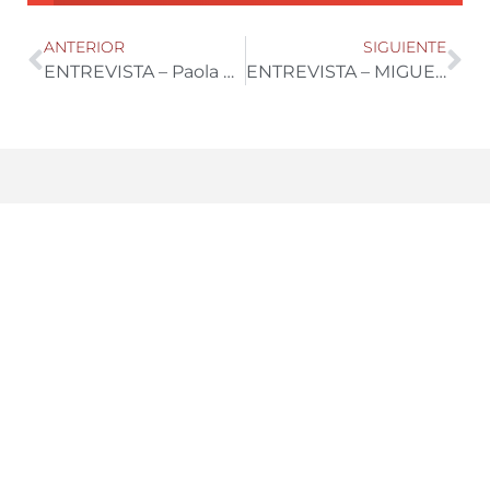
ANTERIOR
SIGUIENTE
ENTREVISTA – Paola Castro González, jefa de departamento de mercado asiático y países ECA
ENTREVISTA – MIGUEL ANGEL ZORRILLA GERENTE DE SEMILLERO VICTORIA