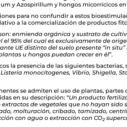
ium y Azospirillum y hongos micorrícicos en
iones para no confundir a estos bioestimula
ativo a la comercialización de productos fito
 son:
enmienda orgánica
y
sustrato de culti
 el 95% del cual es exclusivamente de orige
zante UE distinto del suelo presente “in situ
s plantas u hongos puedan crecer en él
”.
s la presencia de las siguientes bacterias, 
 Listeria monocitogenes, Vibrio, Shigella, 
entes se admiten el uso de plantas, partes d
idas en su descripción: “
Un producto fertili
o extractos de vegetales que no hayan sido
rado, molturación, cribado, tamizado, centr
acción con agua o extracción con CO
supercr
2