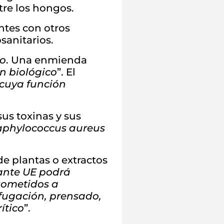
tre los hongos.
ntes con otros
sanitarios.
vo
. Una enmienda
n biológico
”. El
” cuya función
sus toxinas y sus
Staphylococcus aureus
e plantas o extractos
zante UE podrá
 sometidos a
ifugación, prensado,
ítico
”.