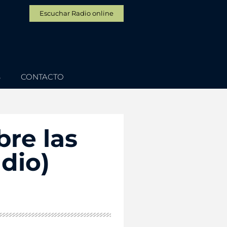
Escuchar Radio online
S
CONTACTO
bre las
dio)