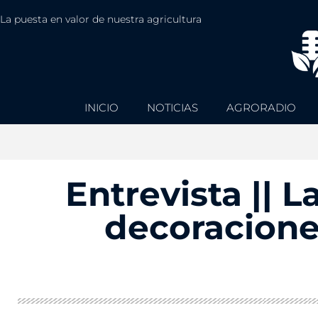
La puesta en valor de nuestra agricultura
INICIO
NOTICIAS
AGRORADIO
Entrevista || 
decoraciones